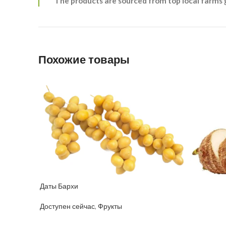
The products are sourced from top local farms 
Похожие товары
Даты Бархи
Доступен сейчас
,
Фрукты