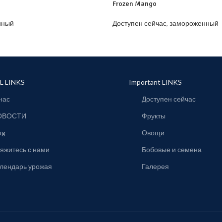
Frozen Mango
нный
Доступен сейчас
,
замороженный
L LINKS
Important LINKS
нас
Доступен сейчас
ОВОСТИ
Фрукты
og
Овощи
яжитесь с нами
Бобовые и семена
лендарь урожая
Галерея