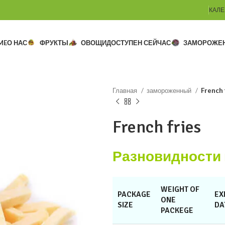
КАЛЕ
ME
О НАС
ФРУКТЫ
ОВОЩИ
ДОСТУПЕН СЕЙЧАС
ЗАМОРОЖЕ
Главная
замороженный
French 
French fries
Разновидности 
WEIGHT OF
PACKAGE
EX
ONE
SIZE
DA
PACKEGE