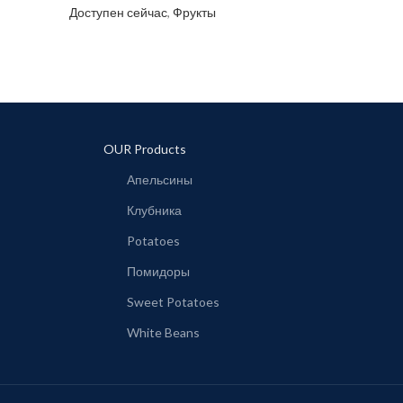
Доступен сейчас
,
Фрукты
OUR Products
Апельсины
Клубника
Potatoes
Помидоры
Sweet Potatoes
White Beans