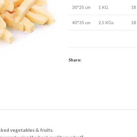
30*25 cm
1 KG
18
40*35 cm
2.5 KGs
18
Share:
cked vegetables & fruits.