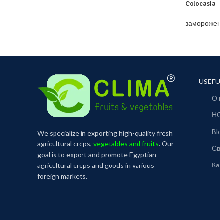
Colocasia
замороже
USEFU
О 
Н
Bl
We specialize in exporting high-quality fresh
agricultural crops,
vegetables and fruits
. Our
Св
goal is to export and promote Egyptian
Ка
agricultural crops and goods in various
foreign markets.