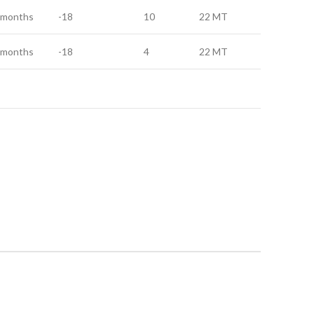
 months
-18
10
22 MT
 months
-18
4
22 MT