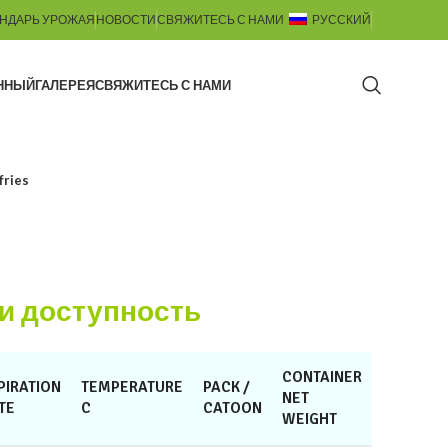
НДАРЬ УРОЖАЯ
НОВОСТИ
СВЯЖИТЕСЬ С НАМИ
РУССКИЙ
ННЫЙ
ГАЛЕРЕЯ
СВЯЖИТЕСЬ С НАМИ
fries
и доступность
CONTAINER
PIRATION
TEMPERATURE
PACK /
NET
TE
C
CATOON
WEIGHT