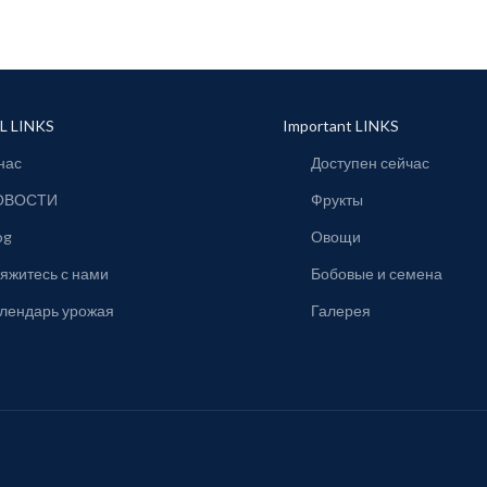
L LINKS
Important LINKS
нас
Доступен сейчас
ОВОСТИ
Фрукты
og
Овощи
яжитесь с нами
Бобовые и семена
лендарь урожая
Галерея