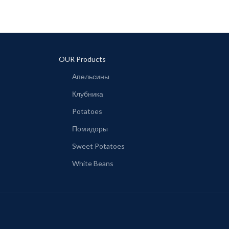
OUR Products
Апельсины
Клубника
Potatoes
Помидоры
Sweet Potatoes
White Beans