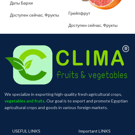
Даты Бархи
Вин
чер
Грейпфрут
Доступен сейчас
,
Фрукты
Фру
Доступен сейчас
,
Фрукты
We specialize in exporting high-quality fresh agricultural crops,
vegetables and fruits
. Our goal is to export and promote Egyptian
agricultural crops and goods in various foreign markets.
USEFUL LINKS
Important LINKS