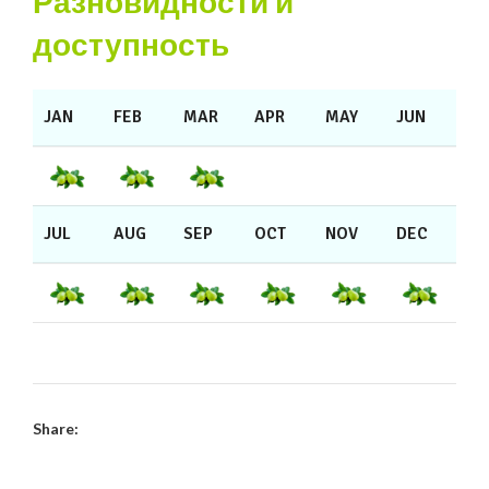
Разновидности и
доступность
JAN
FEB
MAR
APR
MAY
JUN
JUL
AUG
SEP
OCT
NOV
DEC
Share: